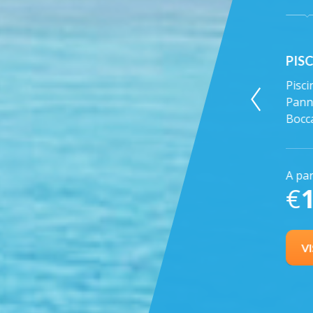
PISCINA 12X6 BASIC
PISC
sseri o
Piscina prefabbricata in Casseri o
Pisci
er modello
Pannelli di acciaio , Skimmer modello
acci
Bocca Svasata ...
SFIOR
A partire Da
A par
€
13.490,00
€
a
+iva
VISUALIZZA OFFERTA
V