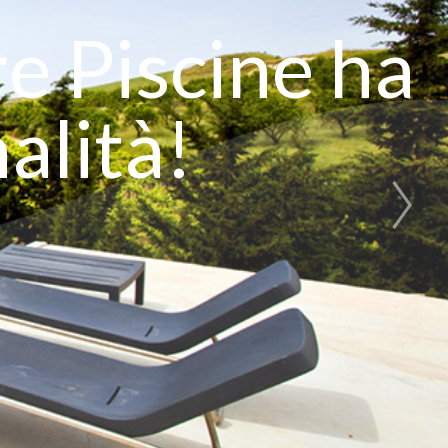
e Piscine ha
alità!