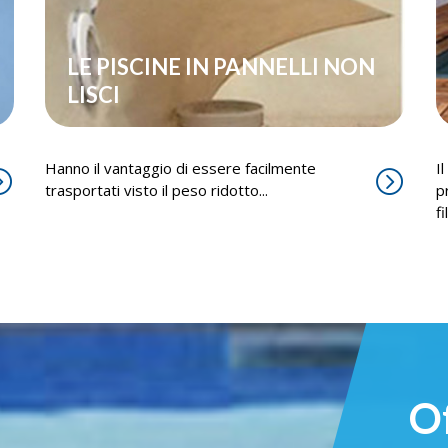
LE PISCINE IN PANNELLI NON
LISCI
Hanno il vantaggio di essere facilmente
I
trasportati visto il peso ridotto...
p
f
O